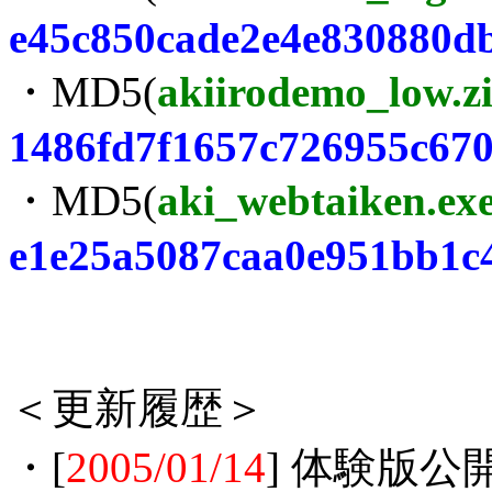
e45c850cade2e4e830880d
・MD5(
akiirodemo_low.z
1486fd7f1657c726955c67
・MD5(
aki_webtaiken.ex
e1e25a5087caa0e951bb1c4
＜更新履歴＞
・[
2005/01/14
] 体験版公