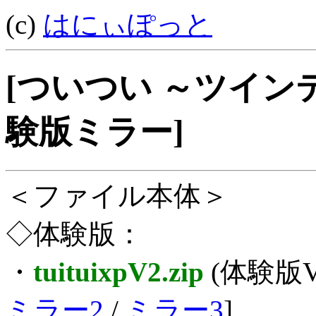
(c)
はにぃぽっと
[ついつい ～ツイン
験版ミラー]
＜ファイル本体＞
◇体験版：
・
tuituixpV2.zip
(体験版Ve
ミラー2
/
ミラー3
]