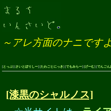
～アレ方面のナニです
[
とっぷ
] [
さいとぽりしー
] [
たわごとにっき
] [
でもみらー
] [
げーむ
] [
でんごん
[漆黒のシャルノス]