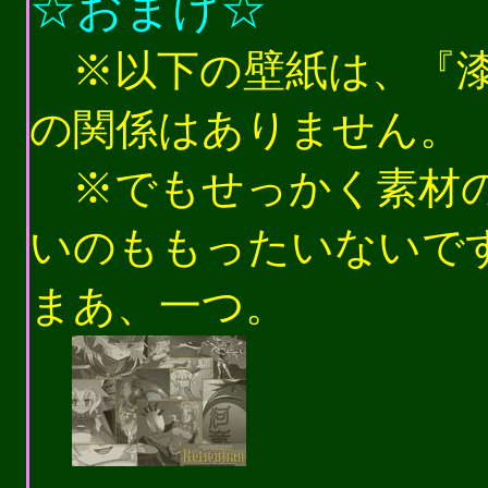
☆
おまけ☆
※以下の壁紙は、『
の関係はありません。
※でもせっかく素材
いのももったいないで
まあ、一つ。