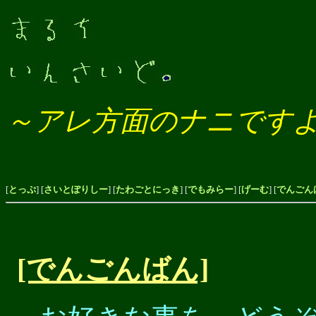
～アレ方面のナニです
[
とっぷ
] [
さいとぽりしー
] [
たわごとにっき
] [
でもみらー
] [
げーむ
] [
でんごん
[でんごんばん]