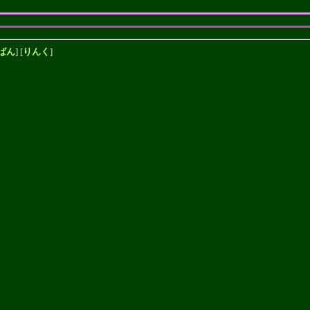
ばん
] [
りんく
]