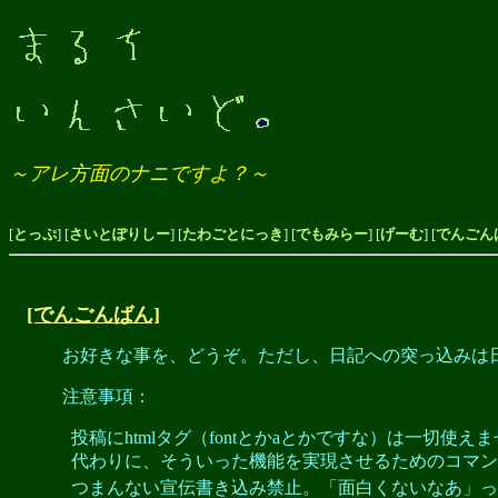
～アレ方面のナニですよ？～
[
とっぷ
] [
さいとぽりしー
] [
たわごとにっき
] [
でもみらー
] [
げーむ
] [
でんごん
[でんごんばん]
お好きな事を、どうぞ。ただし、日記への突っ込みは
注意事項：
投稿にhtmlタグ（fontとかaとかですな）は一切使え
代わりに、そういった機能を実現させるためのコマン
つまんない宣伝書き込み禁止。「面白くないなあ」