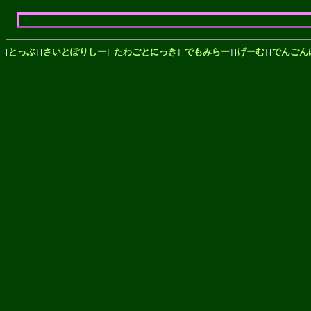
[
とっぷ
] [
さいとぽりしー
] [
たわごとにっき
] [
でもみらー
] [
げーむ
] [
でんごん