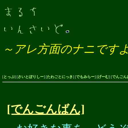
～アレ方面のナニです
[
とっぷ
] [
さいとぽりしー
] [
たわごとにっき
] [
でもみらー
] [
げーむ
] [
でんごん
[でんごんばん]