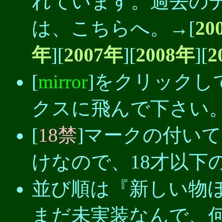
れています。過去の
は、こちらへ。→[
20
年
][
2007年
][
2008年
][
2
[
mirror
]をクリックし
クスに飛んで下さい
[
18禁
]マークの付い
けなので、18才以下
並び順は『新しい物
まだ未実装なんで、