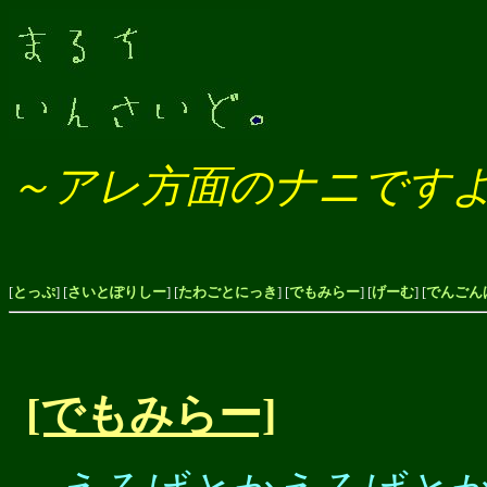
～アレ方面のナニです
[
とっぷ
] [
さいとぽりしー
] [
たわごとにっき
] [
でもみらー
] [
げーむ
] [
でんごん
[でもみらー]