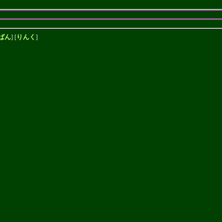
ばん
] [
りんく
]