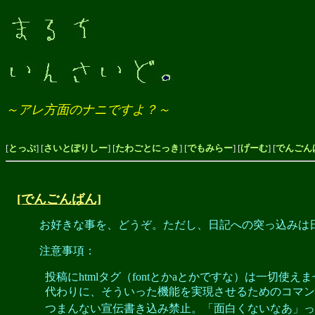
～アレ方面のナニですよ？～
[
とっぷ
] [
さいとぽりしー
] [
たわごとにっき
] [
でもみらー
] [
げーむ
] [
でんごん
[でんごんばん]
お好きな事を、どうぞ。ただし、日記への突っ込みは
注意事項：
投稿にhtmlタグ（fontとかaとかですな）は一切使え
代わりに、そういった機能を実現させるためのコマン
つまんない宣伝書き込み禁止。「面白くないなあ」