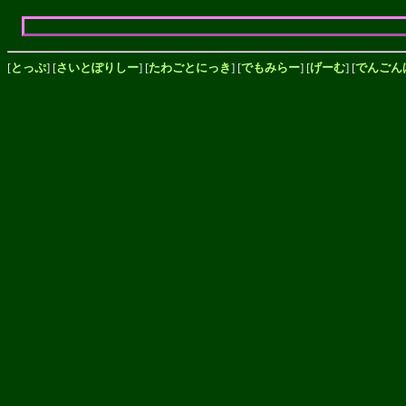
[
とっぷ
] [
さいとぽりしー
] [
たわごとにっき
] [
でもみらー
] [
げーむ
] [
でんごん