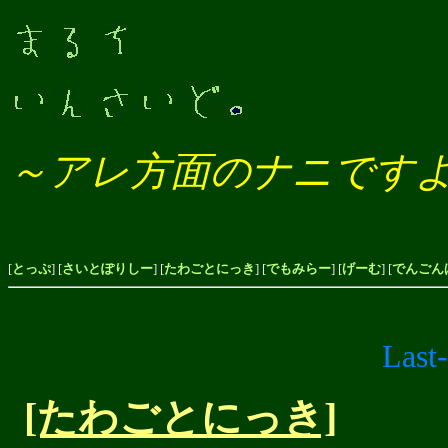
～アレ方面のナニです
[
とっぷ
] [
さいとぽりしー
] [
たわごとにっき
] [
でもみらー
] [
げーむ
] [
でんごん
Last
[たわごとにっき]