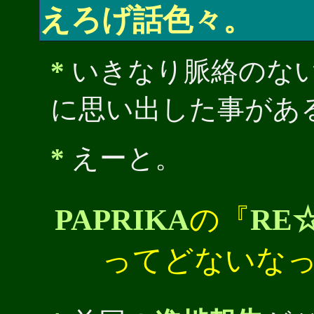
えろげ話色々。
*
いきなり脈絡のな
に思い出した事があ
*
えーと。
PAPRIKA
の『
RE
ってどないな