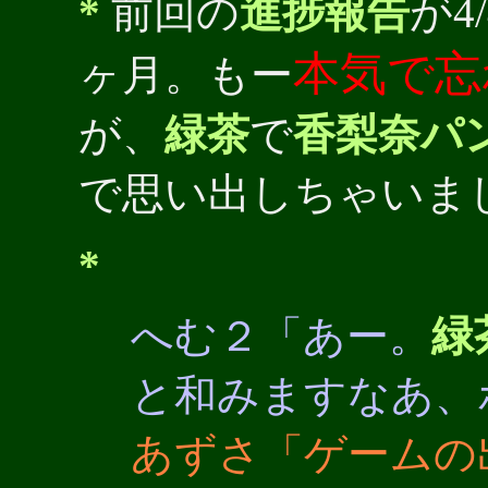
*
前回の
進捗報告
が4
本気で忘
ヶ月。もー
が、
緑茶
で
香梨奈パ
で思い出しちゃいま
*
へむ２「あー。
緑
と和みますなあ、
あずさ「ゲームの