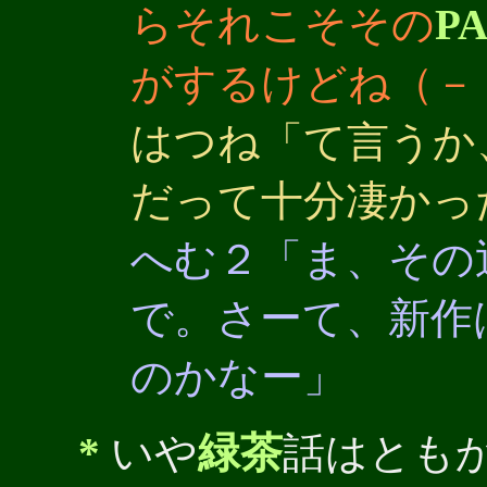
らそれこそその
P
がするけどね（－
はつね「て言うか
だって十分凄かっ
へむ２「ま、その
で。さーて、新作
のかなー」
*
いや
緑茶
話はとも