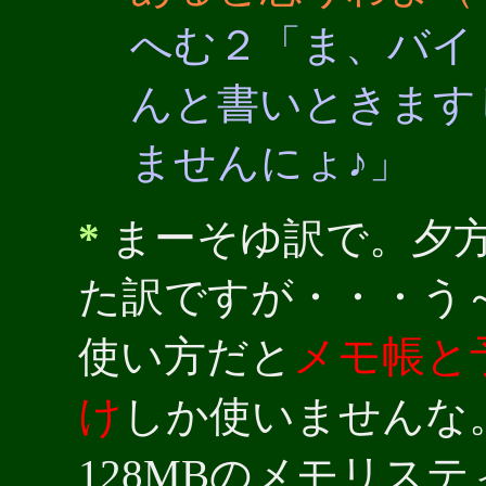
へむ２「ま、バイ
んと書いときます
ませんにょ♪」
*
まーそゆ訳で。夕
た訳ですが・・・う
メモ帳と
使い方だと
け
しか使いませんな
128MBのメモリス