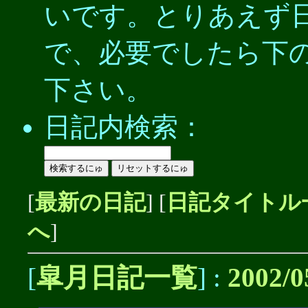
いです。とりあえず
で、必要でしたら下
下さい。
日記内検索：
[
最新の日記
] [
日記タイトル
へ
]
[
皐月日記一覧
] :
2002/0