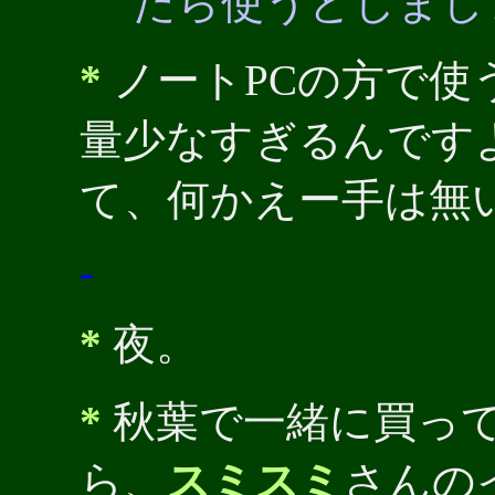
たら使うとしまし
*
ノートPCの方で使う
量少なすぎるんです
て、何かえー手は無
-
*
夜。
*
秋葉で一緒に買ってき
ら、
スミスミ
さんの