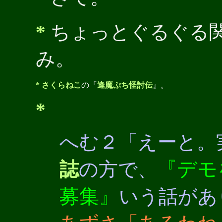
*
ちょっとぐるぐる関
み。
*
さくらねこ
の『
逢魔ぷち怪討伝
』。
*
へむ２「えーと。
『デモ
誌
の方で、
募集』
いう話があ