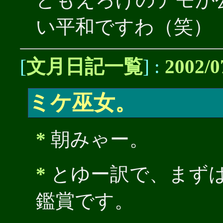
い平和ですわ（笑）
[
文月日記一覧
] :
2002/0
ミケ巫女。
*
朝みゃー。
*
とゆー訳で、まず
鑑賞です。