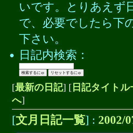
いです。とりあえず
で、必要でしたら下
下さい。
日記内検索：
[
最新の日記
] [
日記タイトル
へ
]
[
文月日記一覧
] :
2002/0