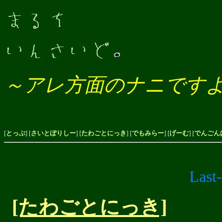
～アレ方面のナニです
[
とっぷ
] [
さいとぽりしー
] [
たわごとにっき
] [
でもみらー
] [
げーむ
] [
でんごん
Last
[たわごとにっき]