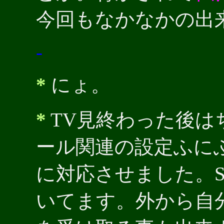
今回もなかなかの出
-
*
にょ。
*
TV見終わった後は
ール関連の設定ふにふ
に対応させました。SM
いてます。外から自