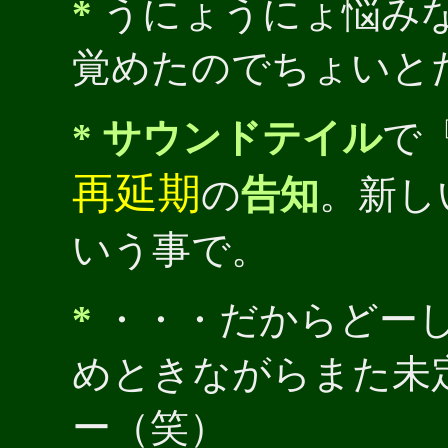
*
うにょうにょ悩み
覚めたのでちょいと
*
サウンドテイル
で
再延期
の
告知
。新し
いう事で。
*
・・・だからどー
めときながらまた未
ー（笑）