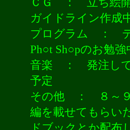
ＣＧ ： 立ち絵
ガイドライン作成
プログラム ： 
Ph○t Sh○pのお勉強
音楽 ： 発注し
予定
その他 ： ８～
編を載せてもらい
ドブックとか配布